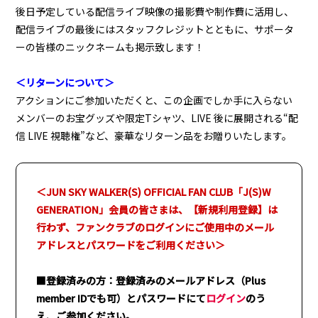
後日予定している配信ライブ映像の撮影費や制作費に活用し、
配信ライブの最後にはスタッフクレジットとともに、サポータ
ーの皆様のニックネームも掲示致します！
＜リターンについて＞
アクションにご参加いただくと、この企画でしか手に入らない
メンバーのお宝グッズや限定Tシャツ、LIVE 後に展開される“配
信 LIVE 視聴権”など、豪華なリターン品をお贈りいたします。
＜JUN SKY WALKER(S) OFFICIAL FAN CLUB
「
J(S)W
GENERATION
」会員の
皆さまは、【新規利用登録】は
行わず、ファンクラブのログインにご使用中のメール
アドレスとパスワードをご利用ください＞
■登録済みの方：登録済みのメールアドレス（Plus
member IDでも可）とパスワードにて
ログイン
のう
え、ご参加ください。